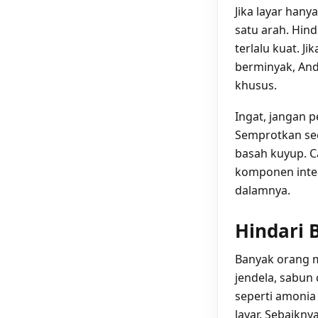
Jika layar han
satu arah. Hin
terlalu kuat. J
berminyak, An
khusus.
Ingat, jangan 
Semprotkan sec
basah kuyup. C
komponen inter
dalamnya.
Hindari 
Banyak orang 
jendela, sabun 
seperti amonia
layar. Sebaikny