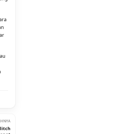
ara
an
ar
tau
n
AHNYA
litch