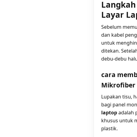
Langkah
Layar La
Sebelum memula
dan kabel peng
untuk menghind
ditekan. Setela
debu-debu halus
cara membe
Mikrofiber
Lupakan tisu, 
bagi panel mon
laptop
adalah p
khusus untuk 
plastik.