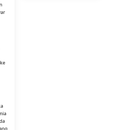
an
yar
.
 ke
ca
mia
ada
yang