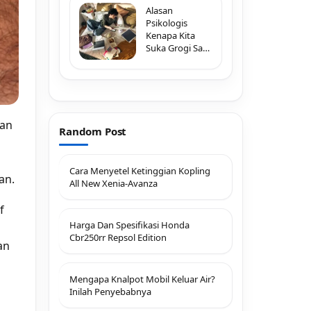
Alasan
Psikologis
Kenapa Kita
Suka Grogi Saat
Melihat Typo di
Pesan Penting
ian
Random Post
Cara Menyetel Ketinggian Kopling
an.
All New Xenia-Avanza
f
Harga Dan Spesifikasi Honda
Cbr250rr Repsol Edition
an
Mengapa Knalpot Mobil Keluar Air?
Inilah Penyebabnya