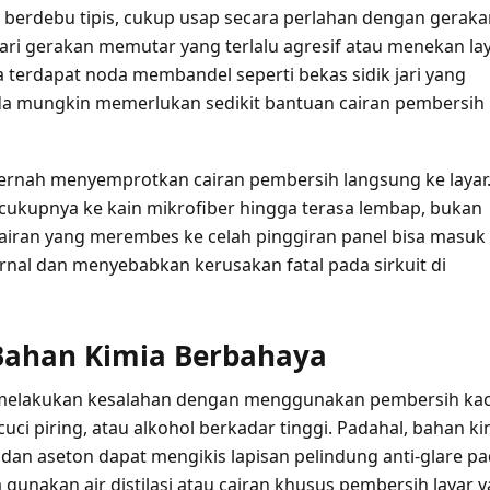
ya berdebu tipis, cukup usap secara perlahan dengan gerak
dari gerakan memutar yang terlalu agresif atau menekan la
ika terdapat noda membandel seperti bekas sidik jari yang
da mungkin memerlukan sedikit bantuan cairan pembersih
pernah menyemprotkan cairan pembersih langsung ke layar
ukupnya ke kain mikrofiber hingga terasa lembap, bukan
airan yang merembes ke celah pinggiran panel bisa masuk
nal dan menyebabkan kerusakan fatal pada sirkuit di
Bahan Kimia Berbahaya
melakukan kesalahan dengan menggunakan pembersih ka
cuci piring, atau alkohol berkadar tinggi. Padahal, bahan ki
 dan aseton dapat mengikis lapisan pelindung anti-glare p
a gunakan air distilasi atau cairan khusus pembersih layar 