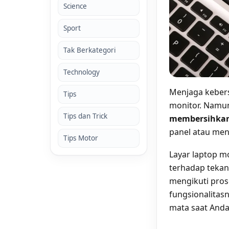
Science
Sport
Tak Berkategori
Technology
Menjaga kebers
Tips
monitor. Namu
Tips dan Trick
membersihkan 
panel atau me
Tips Motor
Layar laptop m
terhadap tekan
mengikuti pros
fungsionalitas
mata saat Anda