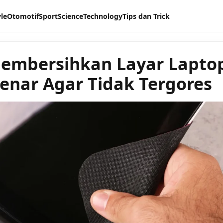
yle
Otomotif
Sport
Science
Technology
Tips dan Trick
embersihkan Layar Lapto
enar Agar Tidak Tergores