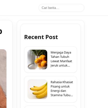
p
Recent Post
Menjaga Daya
Tahan Tubuh
Lewat Manfaat
Jeruk untuk
Imunitas di
Segala Musim
Rahasia Khasiat
Pisang untuk
Energi dan
Stamina Tubuh
Sepanjang Hari