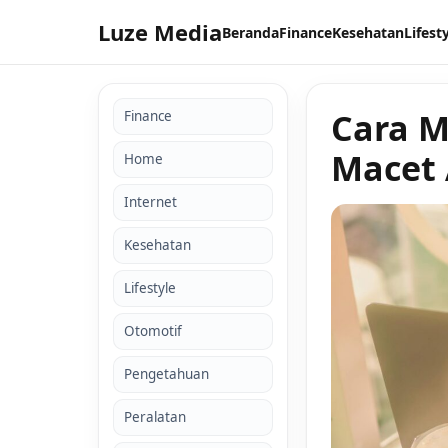
Luze Media
Beranda
Finance
Kesehatan
Lifest
Cara M
Finance
Macet 
Home
Internet
Kesehatan
Lifestyle
Otomotif
Pengetahuan
Peralatan