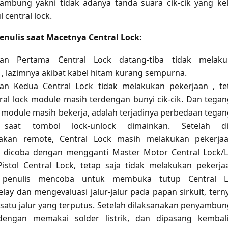
sambung yakni tidak adanya tanda suara cik-cik yang ke
 central lock.
nulis saat Macetnya Central Lock:
an Pertama Central Lock datang-tiba tidak melaku
 , lazimnya akibat kabel hitam kurang sempurna.
an Kedua Central Lock tidak melakukan pekerjaan , te
ral lock module masih terdengan bunyi cik-cik. Dan tega
i module masih bekerja, adalah terjadinya perbedaan tega
) saat tombol lock-unlock dimainkan. Setelah di
kan remote, Central Lock masih melakukan pekerjaa
 dicoba dengan mengganti Master Motor Central Lock/
Pistol Central Lock, tetap saja tidak melakukan pekerja
a penulis mencoba untuk membuka tutup Central L
lay dan mengevaluasi jalur-jalur pada papan sirkuit, tern
 satu jalur yang terputus. Setelah dilaksanakan penyambu
dengan memakai solder listrik, dan dipasang kembal