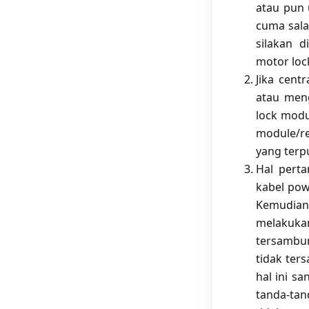
atau pun 
cuma salah
silakan 
motor lock
Jika cent
atau meng
lock modu
module/re
yang terp
Hal perta
kabel powe
Kemudian
melakuk
tersambun
tidak ter
hal ini s
tanda-tan