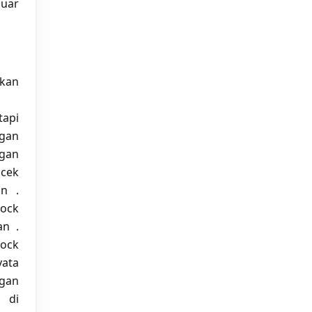
luar
kan
tapi
ngan
ngan
cek
n .
Lock
an .
ock
yata
ngan
i di