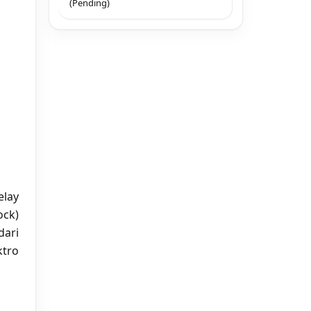
(Pending)
elay
ock)
dari
ktro