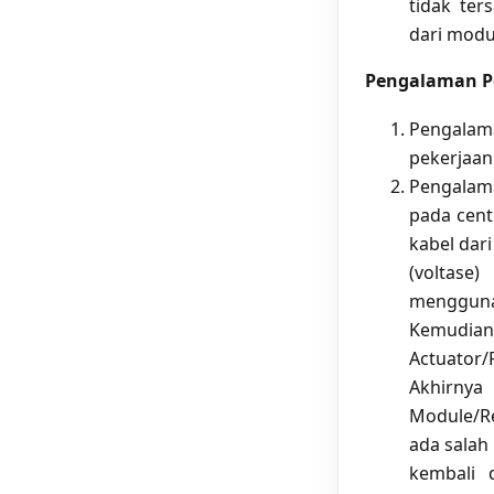
tidak ter
dari modul
Pengalaman Pe
Pengalam
pekerjaan
Pengalam
pada cent
kabel dar
(voltase
mengguna
Kemudian
Actuator/
Akhirny
Module/Re
ada salah
kembali 