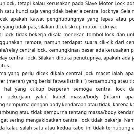
unlock, tetapi kalau kerusakan pada Slave Motor Lock ad
 satu kunci saja yang tidak bekerja central locknya. Selain
dicek apakah kawat penghubungnya yang lepas atau po
 yang tidak pas, silakan dicek skrup motor locknya.
ral lock tidak bekerja dikala menekan tombol lock dan un
gunakan remote, namun terdapat suara cik-cik dari cen
le/relay central lock, kemungkinan besar ada kerusakan 
lay central lock. Silakan dibuka penutupnya, apakah ada j
utus.
ma yang perlu dicek dikala central lock macet ialah ap
r (merah) yang berisi fatwa listrik (+) tersambung atau ti
 hal yang cukup berperan semoga central lock da
an pekerjaan yakni kabel massa/body (hitam) apa
g sempurna dengan body kendaraan atau tidak, karena k
sambung atau tidak sempurna tentang massa/body kenda
angat sering mengakibatkan central lock tidak bekerja. Na
da kalau salah satu atau kedua kabel ini tidak terhubung 