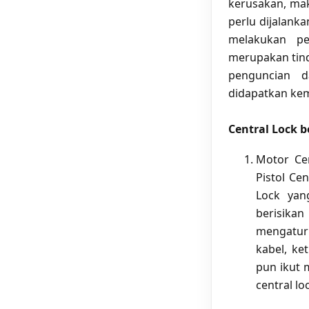
kerusakan, mak
perlu dijalanka
melakukan pe
merupakan tind
penguncian 
didapatkan kem
Central Lock b
Motor Cen
Pistol Ce
Lock yang
berisika
mengatur 
kabel, ke
pun ikut 
central lo