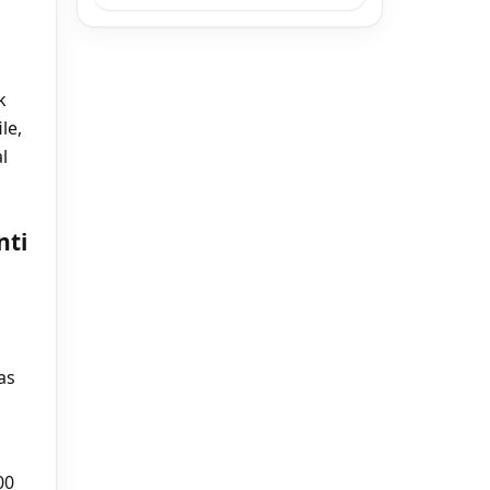
k
le,
l
nti
as
00