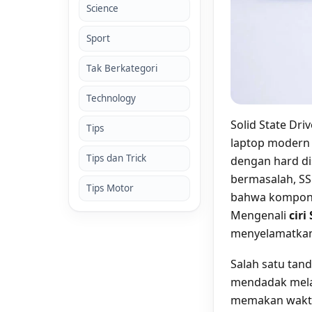
Science
Sport
Tak Berkategori
Technology
Solid State Dr
Tips
laptop modern 
Tips dan Trick
dengan hard di
bermasalah, SS
Tips Motor
bahwa kompone
Mengenali
ciri
menyelamatkan 
Salah satu tan
mendadak melam
memakan waktu 