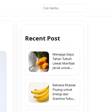
Recent Post
Menjaga Daya
Tahan Tubuh
Lewat Manfaat
Jeruk untuk
Imunitas di
Segala Musim
Rahasia Khasiat
Pisang untuk
Energi dan
Stamina Tubuh
Sepanjang Hari