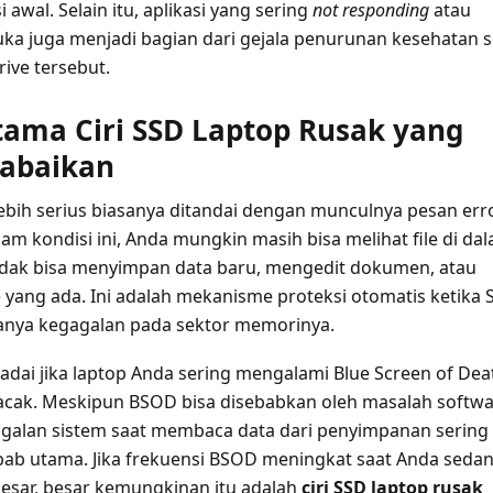
 awal. Selain itu, aplikasi yang sering
not responding
atau
uka juga menjadi bagian dari gejala penurunan kesehatan s
ive tersebut.
tama Ciri SSD Laptop Rusak yang
iabaikan
ebih serius biasanya ditandai dengan munculnya pesan err
lam kondisi ini, Anda mungkin masih bisa melihat file di da
 tidak bisa menyimpan data baru, mengedit dokumen, atau
 yang ada. Ini adalah mekanisme proteksi otomatis ketika 
anya kegagalan pada sektor memorinya.
padai jika laptop Anda sering mengalami Blue Screen of Dea
acak. Meskipun BSOD bisa disebabkan oleh masalah softw
galan sistem saat membaca data dari penyimpanan sering 
ab utama. Jika frekuensi BSOD meningkat saat Anda seda
esar, besar kemungkinan itu adalah
ciri SSD laptop rusak