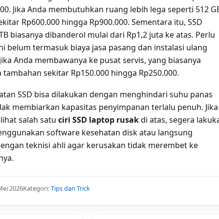
00. Jika Anda membutuhkan ruang lebih lega seperti 512 G
ekitar Rp600.000 hingga Rp900.000. Sementara itu, SSD
TB biasanya dibanderol mulai dari Rp1,2 juta ke atas. Perlu
ini belum termasuk biaya jasa pasang dan instalasi ulang
 jika Anda membawanya ke pusat servis, yang biasanya
tambahan sekitar Rp150.000 hingga Rp250.000.
atan SSD bisa dilakukan dengan menghindari suhu panas
idak membiarkan kapasitas penyimpanan terlalu penuh. Jika
ihat salah satu
ciri SSD laptop rusak
di atas, segera lakuk
nggunakan software kesehatan disk atau langsung
dengan teknisi ahli agar kerusakan tidak merembet ke
nya.
Mei 2026
Kategori:
Tips dan Trick