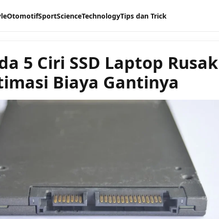
yle
Otomotif
Sport
Science
Technology
Tips dan Trick
a 5 Ciri SSD Laptop Rusak
timasi Biaya Gantinya