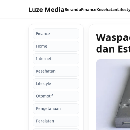
Luze Media
Beranda
Finance
Kesehatan
Lifest
Waspad
Finance
dan Es
Home
Internet
Kesehatan
Lifestyle
Otomotif
Pengetahuan
Peralatan