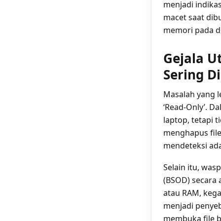
menjadi indikasi
macet saat dib
memori pada dr
Gejala U
Sering D
Masalah yang l
‘Read-Only’. Da
laptop, tetapi
menghapus file
mendeteksi ad
Selain itu, was
(BSOD) secara 
atau RAM, kega
menjadi penyeb
membuka file b