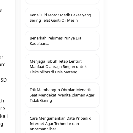
Depan
el
Kenali Ciri Motor Matik Bekas yang
Sering Telat Ganti Oli Mesin
Benarkah Pelumas Punya Era
Kadaluarsa
or
Menjaga Tubuh Tetap Lentur:
lam
Manfaat Olahraga Ringan untuk
Fleksibilitas di Usia Matang
SSD
Trik Membangun Obrolan Menarik
Saat Mendekati Wanita Idaman Agar
th
Tidak Garing
are
kali
Cara Mengamankan Data Pribadi di
ng
Internet Agar Terhindar dari
Ancaman Siber