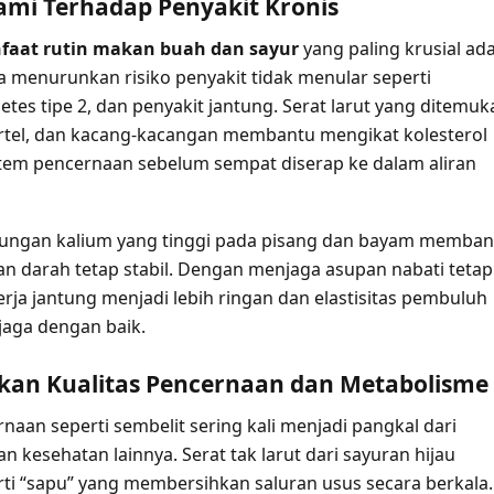
lami Terhadap Penyakit Kronis
faat rutin makan buah dan sayur
yang paling krusial ad
enurunkan risiko penyakit tidak menular seperti
betes tipe 2, dan penyakit jantung. Serat larut yang ditemuk
rtel, dan kacang-kacangan membantu mengikat kolesterol
stem pencernaan sebelum sempat diserap ke dalam aliran
ndungan kalium yang tinggi pada pisang dan bayam memban
n darah tetap stabil. Dengan menjaga asupan nabati tetap
erja jantung menjadi lebih ringan dan elastisitas pembuluh
jaga dengan baik.
an Kualitas Pencernaan dan Metabolisme
naan seperti sembelit sering kali menjadi pangkal dari
n kesehatan lainnya. Serat tak larut dari sayuran hijau
rti “sapu” yang membersihkan saluran usus secara berkala.