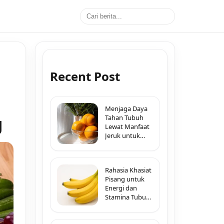
Recent Post
Menjaga Daya
g
Tahan Tubuh
Lewat Manfaat
Jeruk untuk
Imunitas di
Segala Musim
Rahasia Khasiat
Pisang untuk
Energi dan
Stamina Tubuh
Sepanjang Hari