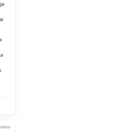
ga
ai
a
da
n
AHNYA