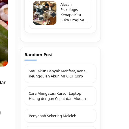
Alasan
Psikologis
Kenapa Kita
Suka Grogi Saat
Melihat Typo di
Pesan Penting
Random Post
Satu Akun Banyak Manfaat, Kenali
h
Keunggulan Akun MPC CT Corp
dar
Cara Mengatasi Kursor Laptop
Hilang dengan Cepat dan Mudah
g
Penyebab Sekering Meleleh