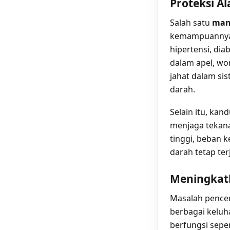
Proteksi A
Salah satu
man
kemampuannya m
hipertensi, dia
dalam apel, wo
jahat dalam si
darah.
Selain itu, ka
menjaga tekana
tinggi, beban k
darah tetap ter
Meningkatk
Masalah pencer
berbagai keluha
berfungsi sepe