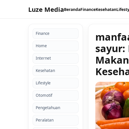
Luze Media
Beranda
Finance
Kesehatan
Lifest
manfaa
Finance
sayur:
Home
Makan 
Internet
Keseha
Kesehatan
Lifestyle
Otomotif
Pengetahuan
Peralatan