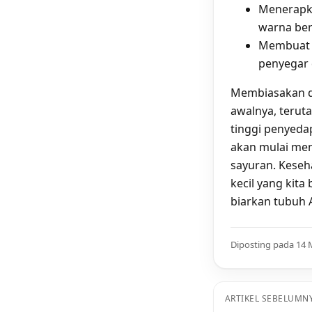
Menerapk
warna berb
Membuat j
penyegar d
Membiasakan d
awalnya, terut
tinggi penyeda
akan mulai men
sayuran. Keseh
kecil yang kita
biarkan tubuh 
Diposting pada 14 
ARTIKEL SEBELUMN