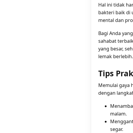
Hal ini tidak 
bakteri baik d
mental dan pr
Bagi Anda yang
sahabat terbai
yang besar, s
lemak berlebih.
Tips Pra
Memulai gaya h
dengan langkah
Menambahk
malam.
Mengganti
segar.