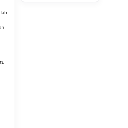
alah
an
tu