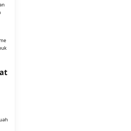
kan
n
ume
puk
at
buah