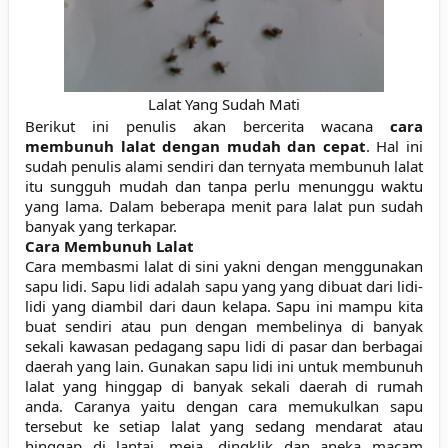
Lalat Yang Sudah Mati
Berikut ini penulis akan bercerita wacana
cara
membunuh lalat dengan mudah dan cepat
. Hal ini
sudah penulis alami sendiri dan ternyata membunuh lalat
itu sungguh mudah dan tanpa perlu menunggu waktu
yang lama. Dalam beberapa menit para lalat pun sudah
banyak yang terkapar.
Cara Membunuh Lalat
Cara membasmi lalat di sini yakni dengan menggunakan
sapu lidi. Sapu lidi adalah sapu yang yang dibuat dari lidi-
lidi yang diambil dari daun kelapa. Sapu ini mampu kita
buat sendiri atau pun
dengan mem
beli
nya
di banyak
sekali kawasan pedagang sapu lidi di pasar dan berbagai
daerah yang lain.
Gunakan sapu lidi ini untuk membunuh
lalat yang hinggap di banyak sekali daerah di rumah
anda. Caranya yaitu dengan cara memukulkan sapu
tersebut ke setiap lalat yang sedang mendarat atau
hinggap di lantai, meja, dingklik dan aneka macam