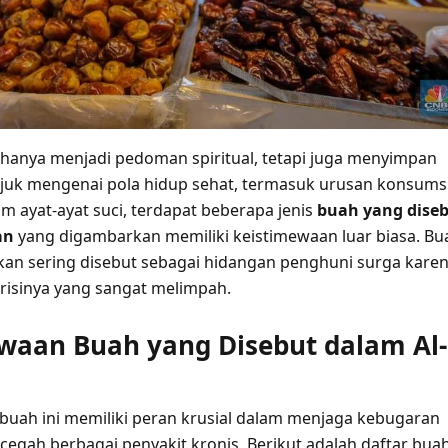
k hanya menjadi pedoman spiritual, tetapi juga menyimpan
juk mengenai pola hidup sehat, termasuk urusan konsums
m ayat-ayat suci, terdapat beberapa jenis
buah yang dise
an
yang digambarkan memiliki keistimewaan luar biasa. Bu
kan sering disebut sebagai hidangan penghuni surga kare
isinya yang sangat melimpah.
waan Buah yang Disebut dalam Al-
 buah ini memiliki peran krusial dalam menjaga kebugaran
egah berbagai penyakit kronis. Berikut adalah daftar bua