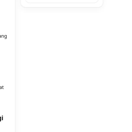
ang
at
i