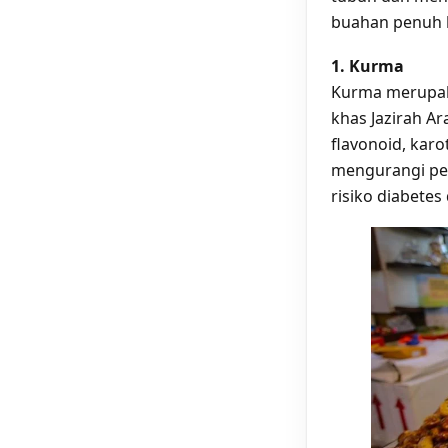
buahan penuh b
1. Kurma
Kurma merupaka
khas Jazirah Ar
flavonoid, karo
mengurangi pe
risiko diabetes