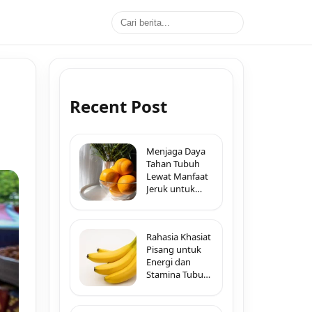
Recent Post
Menjaga Daya
Tahan Tubuh
Lewat Manfaat
Jeruk untuk
Imunitas di
Segala Musim
Rahasia Khasiat
Pisang untuk
Energi dan
Stamina Tubuh
Sepanjang Hari