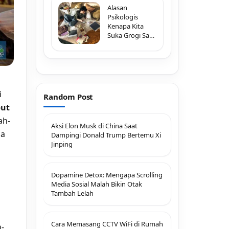
Alasan
Psikologis
Kenapa Kita
Suka Grogi Saat
Melihat Typo di
Pesan Penting
i
Random Post
but
ah-
Aksi Elon Musk di China Saat
na
Dampingi Donald Trump Bertemu Xi
Jinping
Dopamine Detox: Mengapa Scrolling
Media Sosial Malah Bikin Otak
Tambah Lelah
Cara Memasang CCTV WiFi di Rumah
h-