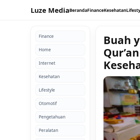
Luze Media
Beranda
Finance
Kesehatan
Lifest
Buah y
Finance
Qur’an
Home
Keseh
Internet
Kesehatan
Lifestyle
Otomotif
Pengetahuan
Peralatan