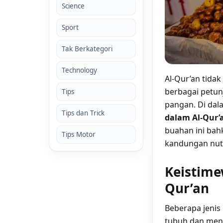
Science
Sport
Tak Berkategori
Technology
Al-Qur’an tida
berbagai petun
Tips
pangan. Di dala
Tips dan Trick
dalam Al-Qur’
buahan ini bah
Tips Motor
kandungan nutr
Keistime
Qur’an
Beberapa jenis
tubuh dan menc