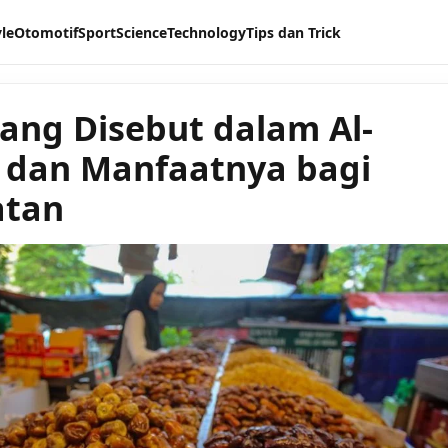
yle
Otomotif
Sport
Science
Technology
Tips dan Trick
ang Disebut dalam Al-
 dan Manfaatnya bagi
atan