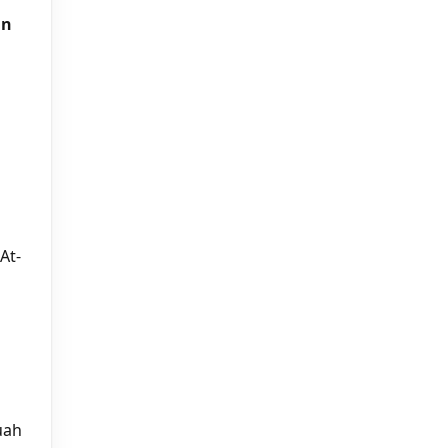
an
At-
n
uah