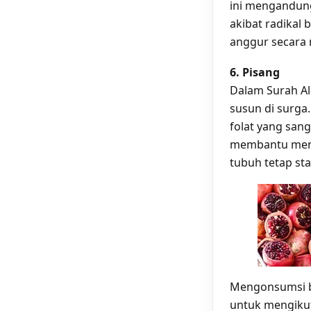
ini mengandun
akibat radikal
anggur secara 
6. Pisang
Dalam Surah Al
susun di surga.
folat yang san
membantu menur
tubuh tetap sta
Mengonsumsi be
untuk mengikuti