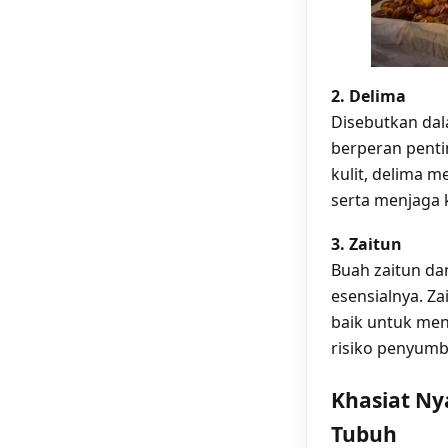
2. Delima
Disebutkan dal
berperan penti
kulit, delima 
serta menjaga 
3. Zaitun
Buah zaitun da
esensialnya. Za
baik untuk men
risiko penyum
Khasiat Ny
Tubuh